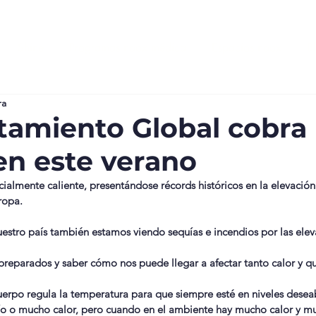
Shine
Programas noox médica
Espacios noox
B
ra
tamiento Global cobra
en este verano
cialmente caliente, presentándose récords históricos en la elevación
ropa.
estro país también estamos viendo sequías e incendios por las ele
 preparados y saber cómo nos puede llegar a afectar tanto calor y qu
rpo regula la temperatura para que siempre esté en niveles deseab
o o mucho calor, pero cuando en el ambiente hay mucho calor y 