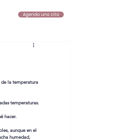
Agenda una cita
log
 de la temperatura 
vadas temperaturas.
é hacer.
les, aunque en el 
mucha humedad, 