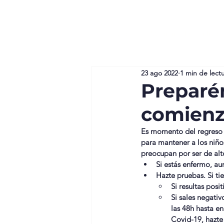
GenVida
Medicina Preventiva
23 ago 2022
1 min de lect
Preparé
comien
Es momento del regreso a
para mantener a los niño
preocupan por ser de alt
Si estás enfermo, au
Hazte pruebas. Si ti
Si resultas posi
Si sales negati
las 48h hasta e
Covid-19, hazte