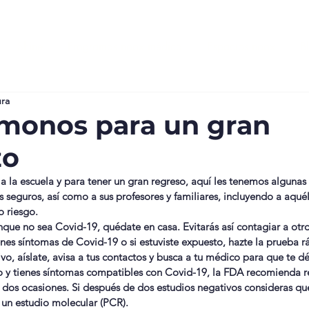
Shine
Programas noox médica
Espacios noox
B
ura
monos para un gran
zo
 la escuela y para tener un gran regreso, aquí les tenemos alguna
s seguros, así como a sus profesores y familiares, incluyendo a aqué
o riesgo.
nque no sea Covid-19, quédate en casa. Evitarás así contagiar a otr
enes síntomas de Covid-19 o si estuviste expuesto, hazte la prueba rá
tivo, aíslate, avisa a tus contactos y busca a tu médico para que te 
vo y tienes síntomas compatibles con Covid-19, la FDA recomienda re
n dos ocasiones. Si después de dos estudios negativos consideras qu
 un estudio molecular (PCR).