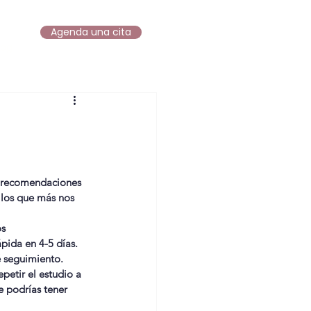
Agenda una cita
log
s recomendaciones 
llos que más nos 
os
pida en 4-5 días. 
dé seguimiento.
petir el estudio a 
e podrías tener 