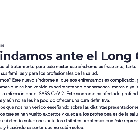
Shine
Programas noox médica
Espacios noox
B
ura
rindamos ante el Long
 el tratamiento para este misterioso síndrome es frustrante, tanto 
sus familias y para los profesionales de la salud.
amos? Este nuevo síndrome al que nos enfrentamos es complicado, p
tomas que se han venido experimentando por semanas, meses o ya i
 la infección por el SARS-CoV-2. Este síndrome ha afectado profun
s y aún no se les ha podido ofrecer una cura definitiva.
os que nos han venido enseñando sobre las distintas presentaciones
os que se han vuelto expertos y queda a los profesionales de la salu
escubriendo soluciones ante los distintos problemas que éste repre
s y haciéndoles sentir que no están solos.