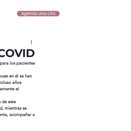
Agenda una cita
log
 COVID
para los pacientes 
ues en él se han 
ncluso años 
damente el 
 de este 
d, mientras se 
senta, acompañar a 