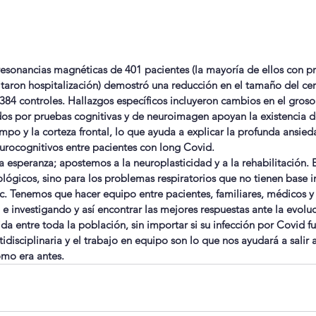
 resonancias magnéticas de 401 pacientes (la mayoría de ellos con pr
taron hospitalización) demostró una reducción en el tamaño del cer
4 controles. Hallazgos específicos incluyeron cambios en el grosor
dos por pruebas cognitivas y de neuroimagen apoyan la existencia 
po y la corteza frontal, lo que ayuda a explicar la profunda ansied
eurocognitivos entre pacientes con long Covid.
 esperanza; apostemos a la neuroplasticidad y a la rehabilitación. E
lógicos, sino para los problemas respiratorios que no tienen base in
tc. Tenemos que hacer equipo entre pacientes, familiares, médicos y
e investigando y así encontrar las mejores respuestas ante la evoluc
da entre toda la población, sin importar si su infección por Covid f
tidisciplinaria y el trabajo en equipo son lo que nos ayudará a salir 
omo era antes.